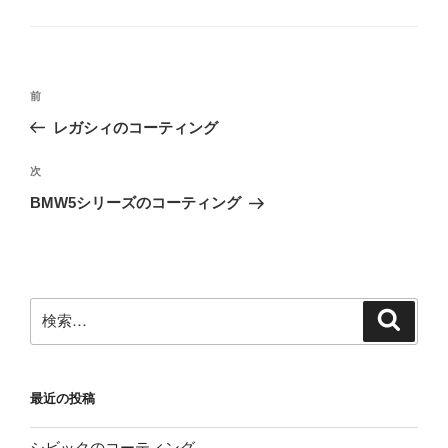
グ
リ
ー
投
前
前
稿
の
レガシィのコーティング
ナ
投
ビ
稿
次
次
ゲ
の
BMW5シリーズのコーティング
投
ー
稿
シ
ョ
ン
検
検
索
索:
最近の投稿
シビックのコーティング