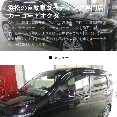
コ
浜松の自動車コーティング専門店
ン
カーコートオクダ
テ
ン
浜松市、磐田市、袋井市、掛川市、湖西市、静岡市、愛知県をエ
ツ
リアにカーコーティング、ガラスコーティングを施工していま
す。新車はもちろん、１０年経った中古車でもきれいにします。
へ
創業30年になります。当店ではお客様の大切なお車をオーナー自
ス
ら丁寧に施工いたします。
キ
ッ
メニュー
プ