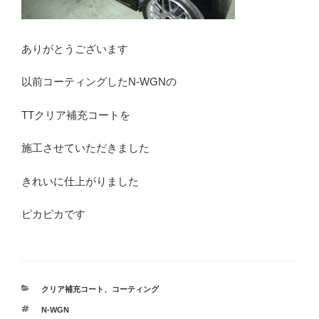
ありがとうございます
以前コーティングしたN-WGNの
TTクリア補充コートを
施工させていただきました
きれいに仕上がりました
ピカピカです
カ
クリア補充コート
、
コーティング
テ
タ
N-WGN
ゴ