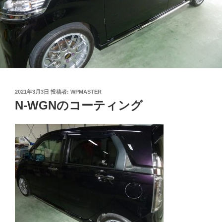
投
2021年3月3日
投稿者:
WPMASTER
稿
N-WGNのコーティング
日: