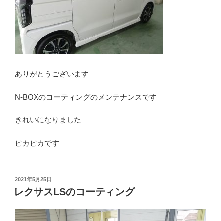
ありがとうございます
N-BOXのコーティングのメンテナンスです
きれいになりました
ピカピカです
投
2021年5月25日
稿
レクサスLSのコーティング
日: