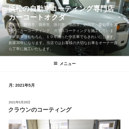
コ
浜松の自動車コーティング専門店
ン
カーコートオクダ
テ
ン
浜松市、磐田市、袋井市、掛川市、湖西市、静岡市、愛知県をエ
ツ
リアにカーコーティング、ガラスコーティングを施工していま
す。新車はもちろん、１０年経った中古車でもきれいにします。
へ
創業30年になります。当店ではお客様の大切なお車をオーナー自
ス
ら丁寧に施工いたします。
キ
ッ
メニュー
プ
月:
2021年5月
投
2021年5月29日
稿
クラウンのコーティング
日: