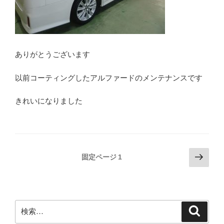
ありがとうございます
以前コーティングしたアルファードのメンテナンスです
きれいになりました
投
次
固定ページ
1
の
稿
ペ
ナ
ー
ビ
ジ
検
検
ゲ
索
索: