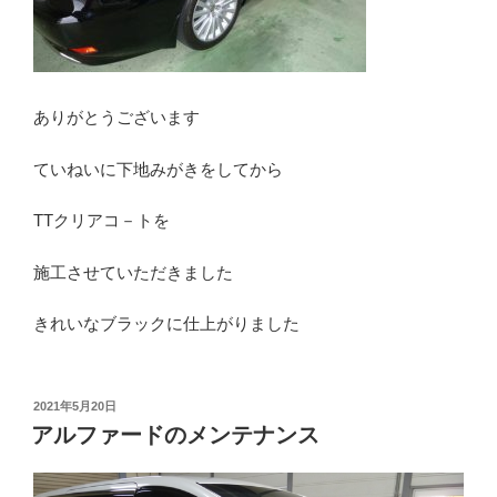
ありがとうございます
ていねいに下地みがきをしてから
TTクリアコ－トを
施工させていただきました
きれいなブラックに仕上がりました
投
2021年5月20日
稿
アルファードのメンテナンス
日: