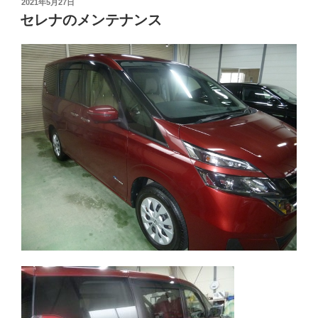
投
2021年5月27日
稿
セレナのメンテナンス
日: