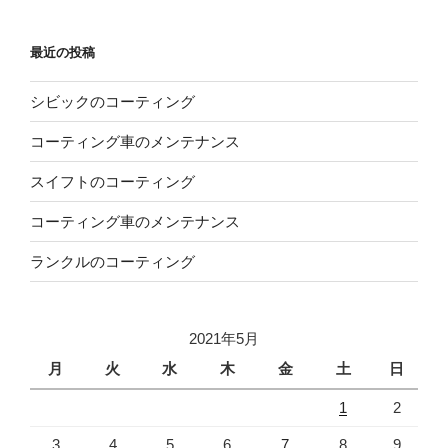
ー
シ
最近の投稿
ョ
ン
シビックのコーティング
コーティング車のメンテナンス
スイフトのコーティング
コーティング車のメンテナンス
ランクルのコーティング
2021年5月
月
火
水
木
金
土
日
1
2
3
4
5
6
7
8
9