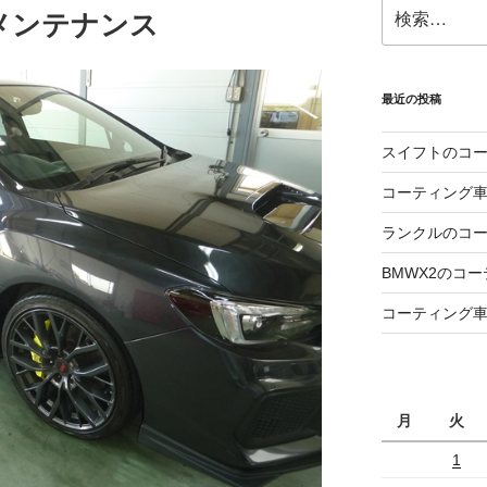
検
メンテナンス
索:
最近の投稿
スイフトのコ
コーティング
ランクルのコ
BMWX2のコ
コーティング
月
火
1