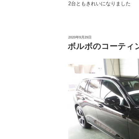
2台ともきれいになりました
投
2020年9月29日
稿
ボルボのコーティ
日: