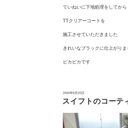
ていねいに下地処理をしてから
TTクリアーコートを
施工させていただきました
きれいなブラックに仕上がりま
ピカピカです
投
2020年9月25日
稿
スイフトのコーテ
日: