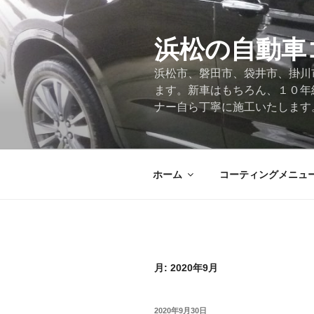
コ
ン
テ
浜松の自動車
ン
浜松市、磐田市、袋井市、掛川
ツ
ます。新車はもちろん、１０年
へ
ナー自ら丁寧に施工いたします
ス
キ
ッ
プ
ホーム
コーティングメニュ
月:
2020年9月
投
2020年9月30日