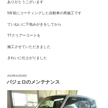
ありがとうございます
5年前にコーティングした自動車の再施工です
ていねいに下地みがきをしてから
TTクリアーコートを
施工させていただきました
きれいに仕上がりました
投
2019年10月29日
稿
パジェロのメンテナンス
日: