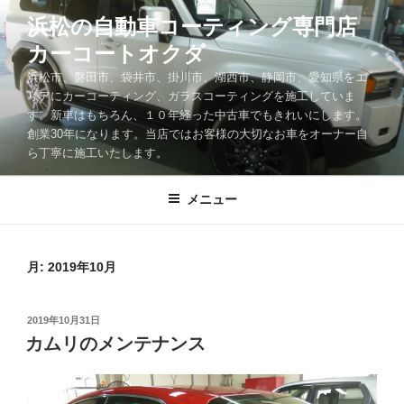
コ
浜松の自動車コーティング専門店
ン
カーコートオクダ
テ
ン
浜松市、磐田市、袋井市、掛川市、湖西市、静岡市、愛知県をエ
ツ
リアにカーコーティング、ガラスコーティングを施工していま
す。新車はもちろん、１０年経った中古車でもきれいにします。
へ
創業30年になります。当店ではお客様の大切なお車をオーナー自
ス
ら丁寧に施工いたします。
キ
ッ
メニュー
プ
月:
2019年10月
投
2019年10月31日
稿
カムリのメンテナンス
日: