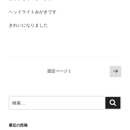
ヘッドライトみがきです
きれいになりました
投
次
固定ページ
1
の
稿
ペ
ナ
ー
ビ
ジ
検
検
ゲ
索
索:
ー
シ
最近の投稿
ョ