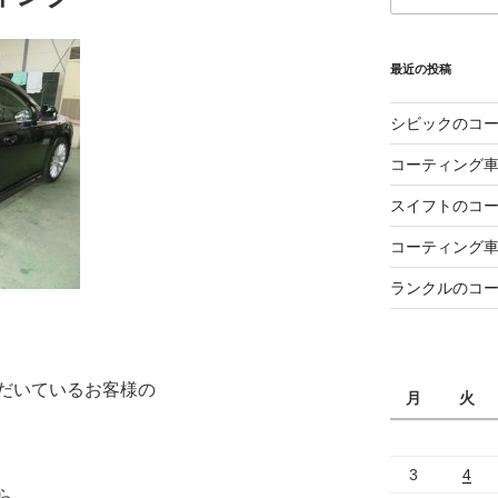
最近の投稿
シビックのコ
コーティング
スイフトのコ
コーティング
ランクルのコ
だいているお客様の
月
火
3
4
ら