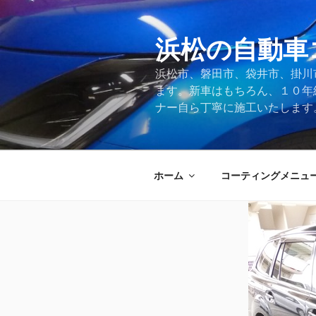
コ
ン
テ
浜松の自動車
ン
浜松市、磐田市、袋井市、掛川
ツ
ます。新車はもちろん、１０年
へ
ナー自ら丁寧に施工いたします
ス
キ
ッ
プ
ホーム
コーティングメニュ