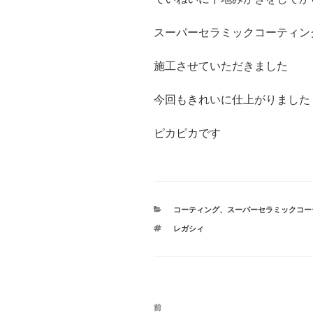
スーパーセラミックコーティン
施工させていただきました
今回もきれいに仕上がりました
ピカピカです
カ
コーティング
、
スーパーセラミックコー
テ
タ
レガシィ
ゴ
グ
リ
ー
投
前
前