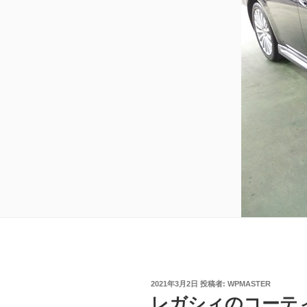
投
2021年3月2日
投稿者:
WPMASTER
稿
レガシィのコーテ
日: