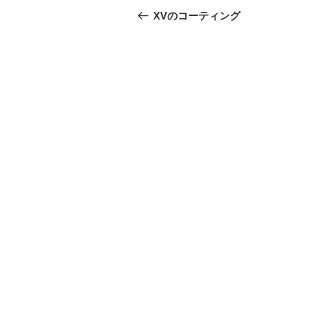
稿
の
XVのコーティング
投
ナ
稿
ビ
ゲ
ー
シ
ョ
ン