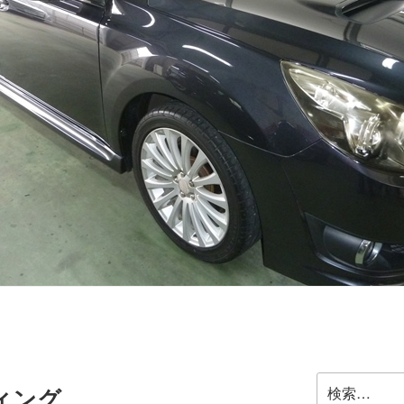
検
ィング
索: