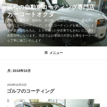
コ
浜松の自動車コーティング専門店
ン
カーコートオクダ
テ
ン
浜松市、磐田市、袋井市、掛川市、湖西市、静岡市、愛知県をエ
ツ
リアにカーコーティング、ガラスコーティングを施工していま
す。新車はもちろん、１０年経った中古車でもきれいにします。
へ
創業30年になります。当店ではお客様の大切なお車をオーナー自
ス
ら丁寧に施工いたします。
キ
ッ
メニュー
プ
月:
2018年10月
投
2018年10月31日
稿
ゴルフのコーティング
日: