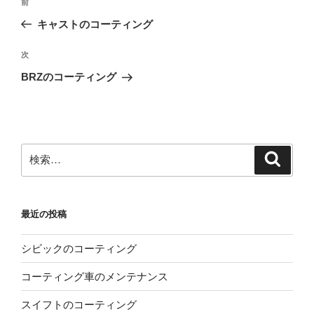
前
前
稿
の
キャストのコーティング
ナ
投
ビ
稿
次
次
ゲ
の
BRZのコーティング
投
ー
稿
シ
ョ
ン
検
検
索
索:
最近の投稿
シビックのコーティング
コーティング車のメンテナンス
スイフトのコーティング