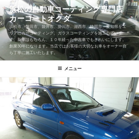
コ
浜松の自動車コーティング専門店
ン
カーコートオクダ
テ
ン
浜松市、磐田市、袋井市、掛川市、湖西市、静岡市、愛知県をエ
ツ
リアにカーコーティング、ガラスコーティングを施工していま
す。新車はもちろん、１０年経った中古車でもきれいにします。
へ
創業30年になります。当店ではお客様の大切なお車をオーナー自
ス
ら丁寧に施工いたします。
キ
ッ
メニュー
プ