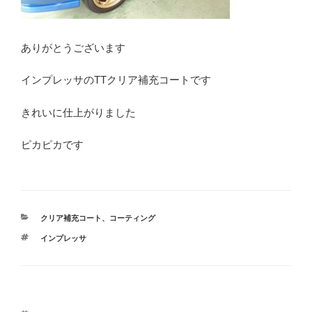
ありがとうございます
インプレッサのTTクリア補充コートです
きれいに仕上がりました
ピカピカです
カ
クリア補充コート
、
コーティング
テ
タ
インプレッサ
ゴ
グ
リ
ー
投