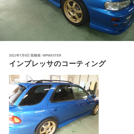
投
2021年7月9日
投稿者:
WPMASTER
稿
インプレッサのコーティング
日: