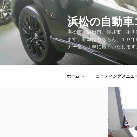
コ
ン
テ
浜松の自動車
ン
浜松市、磐田市、袋井市、掛川
ツ
ます。新車はもちろん、１０年
へ
ナー自ら丁寧に施工いたします
ス
キ
ッ
プ
ホーム
コーティングメニュ