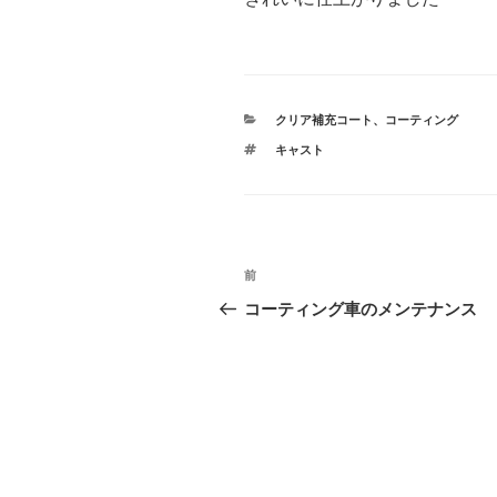
カ
クリア補充コート
、
コーティング
テ
タ
キャスト
ゴ
グ
リ
ー
投
前
前
稿
の
コーティング車のメンテナンス
投
ナ
稿
ビ
ゲ
ー