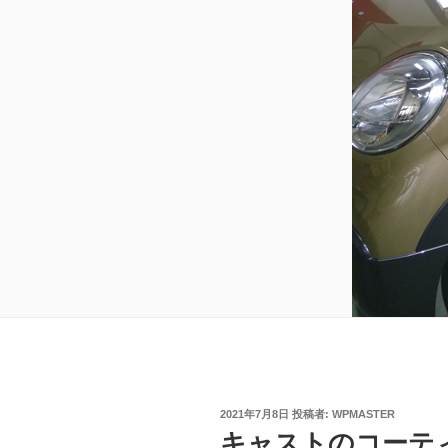
投
2021年7月8日
投稿者:
WPMASTER
稿
キャストのコーテ
日: