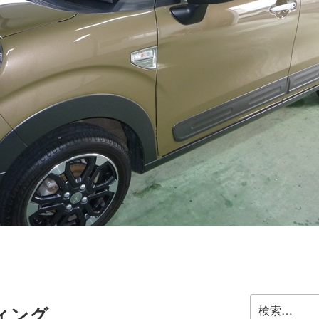
検
ィング
索: