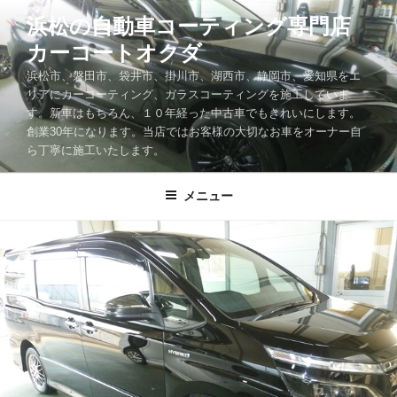
コ
浜松の自動車コーティング専門店
ン
カーコートオクダ
テ
ン
浜松市、磐田市、袋井市、掛川市、湖西市、静岡市、愛知県をエ
ツ
リアにカーコーティング、ガラスコーティングを施工していま
す。新車はもちろん、１０年経った中古車でもきれいにします。
へ
創業30年になります。当店ではお客様の大切なお車をオーナー自
ス
ら丁寧に施工いたします。
キ
ッ
メニュー
プ