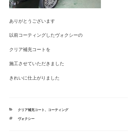
ありがとうございます
以前コーティングしたヴォクシーの
クリア補充コートを
施工させていただきました
きれいに仕上がりました
カ
クリア補充コート
、
コーティング
テ
タ
ヴォクシー
ゴ
グ
リ
ー