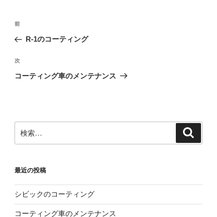
投
前
前
稿
の
R-1のコーティング
ナ
投
ビ
稿
次
次
ゲ
の
コーティング車のメンテナンス
投
ー
稿
シ
ョ
ン
検
検
索
索:
最近の投稿
シビックのコーティング
コーティング車のメンテナンス