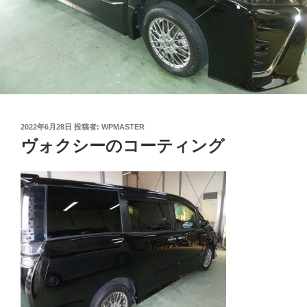
投
2022年6月28日
投稿者:
WPMASTER
稿
ヴォクシーのコーティング
日: