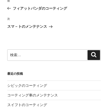
前
前
稿
の
フィアットパンダのコーティング
ナ
投
ビ
稿
次
次
ゲ
の
スマ－トのメンテナンス
投
ー
稿
シ
ョ
ン
検
検
索
索:
最近の投稿
シビックのコーティング
コーティング車のメンテナンス
スイフトのコーティング