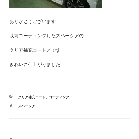
ありがとうございます
以前コーティングしたスペーシアの
クリア補充コートとです
きれいに仕上がりました
カ
クリア補充コート
、
コーティング
テ
タ
スペーシア
ゴ
グ
リ
ー
投