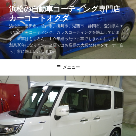
コ
浜松の自動車コーティング専門店
ン
カーコートオクダ
テ
ン
浜松市、磐田市、袋井市、掛川市、湖西市、静岡市、愛知県をエ
ツ
リアにカーコーティング、ガラスコーティングを施工していま
す。新車はもちろん、１０年経った中古車でもきれいにします。
へ
創業30年になります。当店ではお客様の大切なお車をオーナー自
ス
ら丁寧に施工いたします。
キ
ッ
メニュー
プ