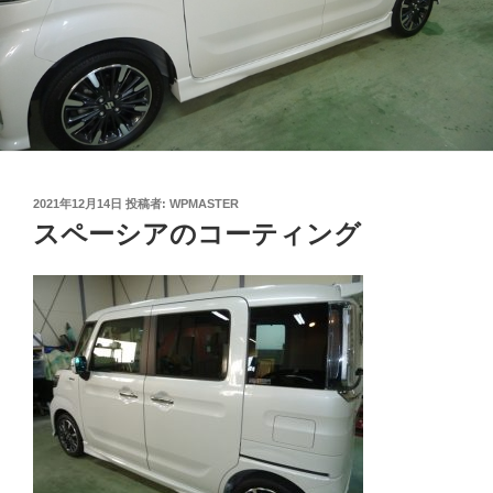
投
2021年12月14日
投稿者:
WPMASTER
稿
スペーシアのコーティング
日: