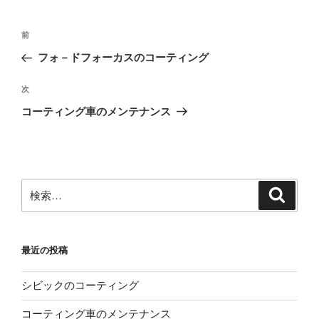
投
前
前
稿
の
フォ－ドフォーカスのコーティング
ナ
投
ビ
稿
次
次
ゲ
の
コーティング車のメンテナンス
投
ー
稿
シ
ョ
ン
検
検
索
索:
最近の投稿
シビックのコーティング
コーティング車のメンテナンス