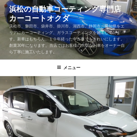
コ
浜松の自動車コーティング専門店
ン
カーコートオクダ
テ
ン
浜松市、磐田市、袋井市、掛川市、湖西市、静岡市、愛知県をエ
ツ
リアにカーコーティング、ガラスコーティングを施工していま
す。新車はもちろん、１０年経った中古車でもきれいにします。
へ
創業30年になります。当店ではお客様の大切なお車をオーナー自
ス
ら丁寧に施工いたします。
キ
ッ
メニュー
プ