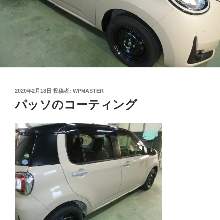
投
2020年2月18日
投稿者:
WPMASTER
稿
パッソのコーティング
日: