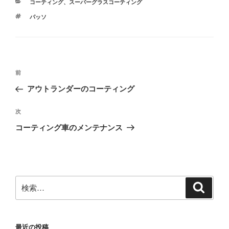
カ
コーティング
、
スーパーグラスコーティング
テ
タ
パッソ
ゴ
グ
リ
ー
投
前
前
稿
の
アウトランダーのコーティング
ナ
投
ビ
稿
次
次
ゲ
の
コーティング車のメンテナンス
投
ー
稿
シ
ョ
ン
検
検
索
索:
最近の投稿