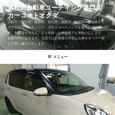
コ
浜松の自動車コーティング専門店
ン
カーコートオクダ
テ
ン
浜松市、磐田市、袋井市、掛川市、湖西市、静岡市、愛知県をエ
ツ
リアにカーコーティング、ガラスコーティングを施工していま
す。新車はもちろん、１０年経った中古車でもきれいにします。
へ
創業30年になります。当店ではお客様の大切なお車をオーナー自
ス
ら丁寧に施工いたします。
キ
ッ
メニュー
プ