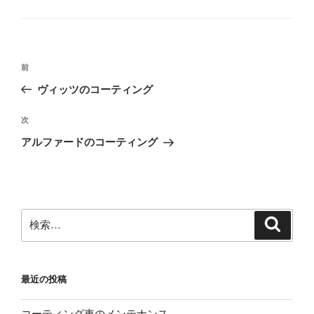
グ
リ
ー
投
前
前
稿
の
ヴィッツのコーティング
ナ
投
ビ
稿
次
次
ゲ
の
アルファードのコーティング
投
ー
稿
シ
ョ
ン
検
検
索
索:
最近の投稿
コーティング車のメンテナンス