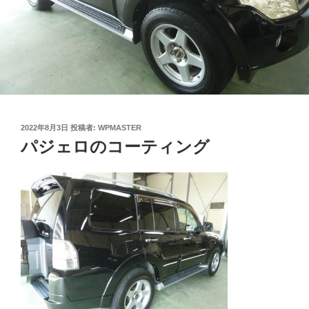
投
2022年8月3日
投稿者:
WPMASTER
稿
パジェロのコーティング
日: