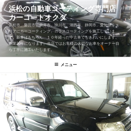
コ
浜松の自動車コーティング専門店
ン
カーコートオクダ
テ
ン
浜松市、磐田市、袋井市、掛川市、湖西市、静岡市、愛知県をエ
ツ
リアにカーコーティング、ガラスコーティングを施工していま
す。新車はもちろん、１０年経った中古車でもきれいにします。
へ
創業30年になります。当店ではお客様の大切なお車をオーナー自
ス
ら丁寧に施工いたします。
キ
ッ
メニュー
プ