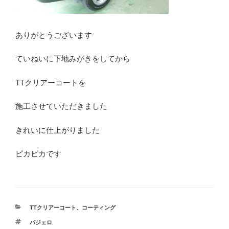
ありがとうございます
ていねいに下地みがきをしてから
TTクリアーコートを
施工させていただきました
きれいに仕上がりました
ピカピカです
カ
TTクリアーコート
、
コーティング
テ
タ
パジェロ
ゴ