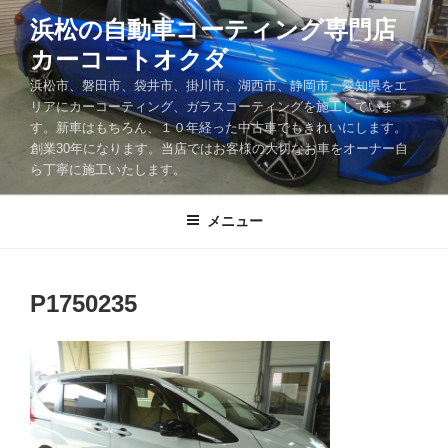
コ
浜松の自動車コーティング専門店
ン
カーコートオクダ
テ
ン
浜松市、磐田市、袋井市、掛川市、湖西市、静岡市、愛知県をエ
ツ
リアにカーコーティング、ガラスコーティングを施工していま
す。新車はもちろん、１０年経った中古車でもきれいにします。
へ
創業30年になります。当店ではお客様の大切なお車をオーナー自
ス
ら丁寧に施工いたします。
キ
ッ
メニュー
プ
P1750235