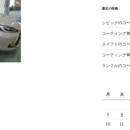
最近の投稿
シビックのコ
コーティング
スイフトのコ
コーティング
ランクルのコ
月
火
3
4
10
11