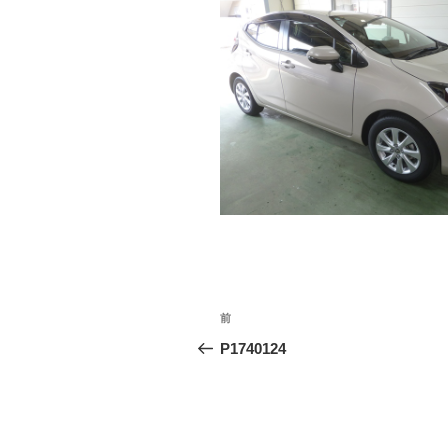
投
前
前
稿
の
P1740124
投
ナ
稿
ビ