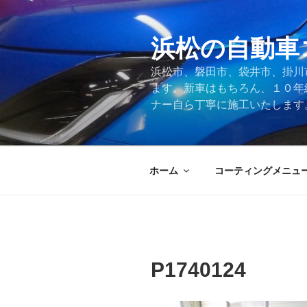
コ
ン
テ
浜松の自動車
ン
浜松市、磐田市、袋井市、掛川
ツ
ます。新車はもちろん、１０年
へ
ナー自ら丁寧に施工いたします
ス
キ
ッ
プ
ホーム
コーティングメニュ
P1740124