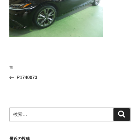
投
前
前
稿
の
P1740073
ナ
投
ビ
稿
ゲ
ー
検
検
シ
索
索:
ョ
ン
最近の投稿