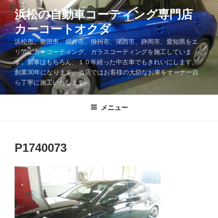
コ
浜松の自動車コーティング専門店
ン
カーコートオクダ
テ
ン
浜松市、磐田市、袋井市、掛川市、湖西市、静岡市、愛知県をエ
ツ
リアにカーコーティング、ガラスコーティングを施工していま
す。新車はもちろん、１０年経った中古車でもきれいにします。
へ
創業30年になります。当店ではお客様の大切なお車をオーナー自
ス
ら丁寧に施工いたします。
キ
ッ
メニュー
プ
P1740073