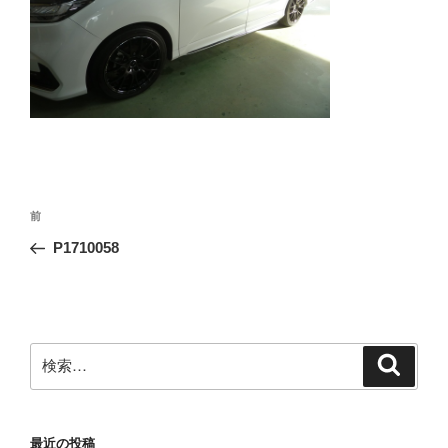
投
前
前
稿
の
P1710058
ナ
投
ビ
稿
ゲ
ー
検
検
シ
索
索:
ョ
ン
最近の投稿