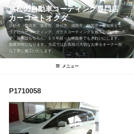
コ
浜松の自動車コーティング専門店
ン
カーコートオクダ
テ
ン
浜松市、磐田市、袋井市、掛川市、湖西市、静岡市、愛知県をエ
ツ
リアにカーコーティング、ガラスコーティングを施工していま
す。新車はもちろん、１０年経った中古車でもきれいにします。
へ
創業30年になります。当店ではお客様の大切なお車をオーナー自
ス
ら丁寧に施工いたします。
キ
ッ
メニュー
プ
P1710058