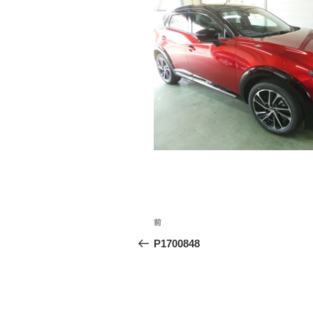
投
前
前
稿
の
P1700848
投
ナ
稿
ビ