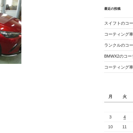
最近の投稿
スイフトのコ
コーティング
ランクルのコ
BMWX2のコ
コーティング
月
火
3
4
10
11