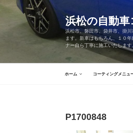
コ
ン
テ
浜松の自動車
ン
浜松市、磐田市、袋井市、掛川
ツ
ます。新車はもちろん、１０年
へ
ナー自ら丁寧に施工いたします
ス
キ
ッ
プ
ホーム
コーティングメニュ
P1700848