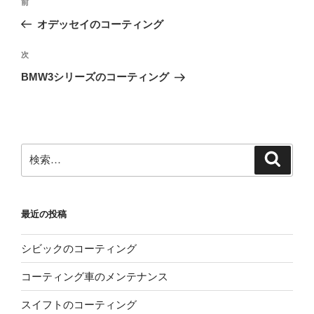
前
前
稿
の
オデッセイのコーティング
ナ
投
ビ
稿
次
次
ゲ
の
BMW3シリーズのコーティング
投
ー
稿
シ
ョ
ン
検
検
索
索:
最近の投稿
シビックのコーティング
コーティング車のメンテナンス
スイフトのコーティング