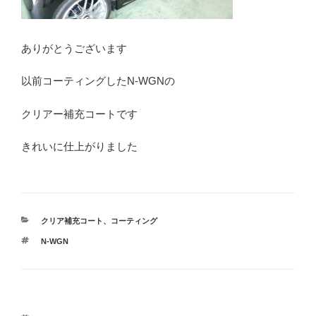
ありがとうございます
以前コーティングしたN-WGNの
クリアー補充コートです
きれいに仕上がりました
カ
クリア補充コート
、
コーティング
テ
タ
N-WGN
ゴ
グ
リ
ー
投