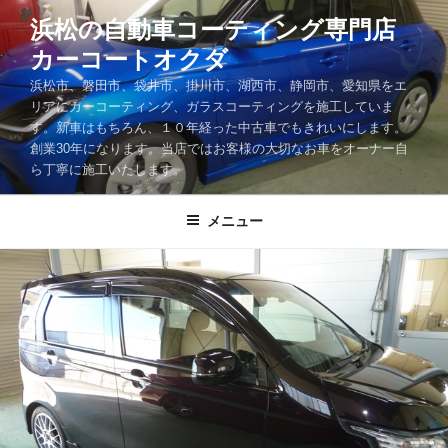
コ
浜松の自動車コーティング専門店
ン
カーコートオクダ
テ
ン
浜松市、磐田市、袋井市、掛川市、湖西市、静岡市、愛知県をエ
ツ
リアにカーコーティング、ガラスコーティングを施工していま
す。新車はもちろん、１０年経った中古車でもきれいにします。
へ
創業30年になります。当店ではお客様の大切なお車をオーナー自
ス
ら丁寧に施工いたします。
キ
ッ
メニュー
プ