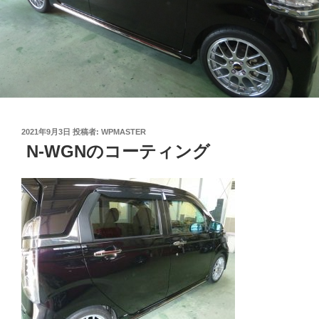
投
2021年9月3日
投稿者:
WPMASTER
稿
N-WGNのコーティング
日: