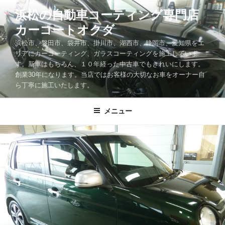
コ
浜松の自動車コーティング専門店
ン
カーコートオクダ
テ
ン
浜松市、磐田市、袋井市、掛川市、湖西市、静岡市、愛知県をエ
ツ
リアにカーコーティング、ガラスコーティングを施工していま
す。新車はもちろん、１０年経った中古車でもきれいにします。
へ
創業30年になります。当店ではお客様の大切なお車をオーナー自
ス
ら丁寧に施工いたします。
キ
ッ
メニュー
プ