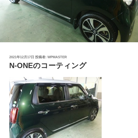
投
2021年12月17日
投稿者:
WPMASTER
稿
N-ONEのコーティング
日: