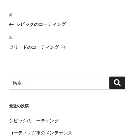
投
前
前
稿
の
シビックのコーティング
ナ
投
ビ
稿
次
次
ゲ
の
フリードのコーティング
投
ー
稿
シ
ョ
ン
検
検
索
索:
最近の投稿
シビックのコーティング
コーティング車のメンテナンス