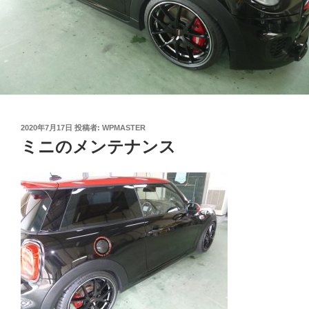
投
2020年7月17日
投稿者:
WPMASTER
稿
ミニのメンテナンス
日: