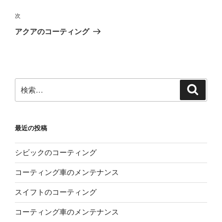
ナ
投
ビ
稿
次
次
ゲ
の
アクアのコーティング
投
ー
稿
シ
ョ
ン
検
検
索
索:
最近の投稿
シビックのコーティング
コーティング車のメンテナンス
スイフトのコーティング
コーティング車のメンテナンス