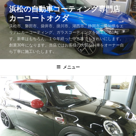
コ
浜松の自動車コーティング専門店
ン
カーコートオクダ
テ
ン
浜松市、磐田市、袋井市、掛川市、湖西市、静岡市、愛知県をエ
ツ
リアにカーコーティング、ガラスコーティングを施工していま
す。新車はもちろん、１０年経った中古車でもきれいにします。
へ
創業30年になります。当店ではお客様の大切なお車をオーナー自
ス
ら丁寧に施工いたします。
キ
ッ
メニュー
プ