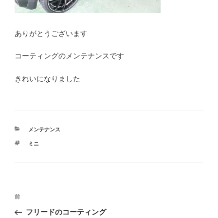
ありがとうございます
コーティングのメンテナンスです
きれいになりました
カ
メンテナンス
テ
タ
ミニ
ゴ
グ
リ
ー
投
前
前
稿
の
フリードのコーティング