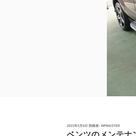
投
2021年2月5日
投稿者:
WPMASTER
稿
ベンツのメンテナ
日: