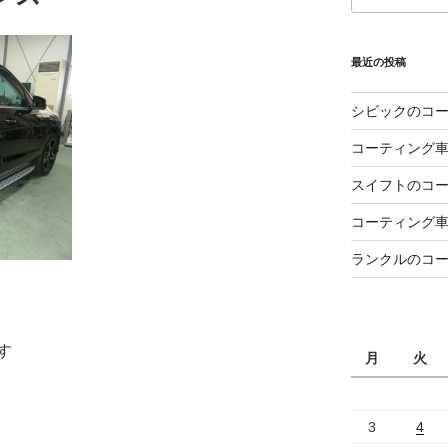
最近の投稿
シビックのコ
コーティング
スイフトのコ
コーティング
ランクルのコ
す
月
火
3
4