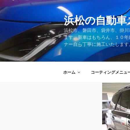
コ
ン
テ
浜松の自動車
ン
浜松市、磐田市、袋井市、掛川
ツ
ます。新車はもちろん、１０年
へ
ナー自ら丁寧に施工いたします
ス
キ
ッ
プ
ホーム
コーティングメニュ