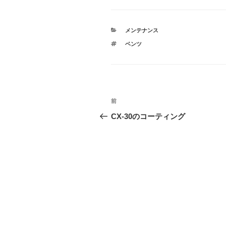
カ
メンテナンス
テ
タ
ベンツ
ゴ
グ
リ
ー
投
前
前
稿
の
CX-30のコーティング
投
ナ
稿
ビ
ゲ
ー
シ
ョ