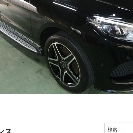
検
ンス
索: