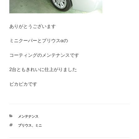
ありがとうございます
ミニクーパーとプリウスαの
コーティングのメンテナンスです
2台ともきれいに仕上がりました
ピカピカです
カ
メンテナンス
テ
タ
プリウス
、
ミニ
ゴ
グ
リ
ー