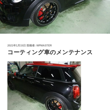
投
2021年1月15日
投稿者:
WPMASTER
稿
コーティング車のメンテナンス
日: