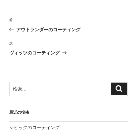
投
前
前
稿
の
アウトランダーのコーティング
ナ
投
ビ
稿
次
次
ゲ
の
ヴィッツのコーティング
投
ー
稿
シ
ョ
ン
検
検
索
索:
最近の投稿
シビックのコーティング