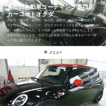
コ
浜松の自動車コーティング専門店
ン
カーコートオクダ
テ
ン
浜松市、磐田市、袋井市、掛川市、湖西市、静岡市、愛知県をエ
ツ
リアにカーコーティング、ガラスコーティングを施工していま
す。新車はもちろん、１０年経った中古車でもきれいにします。
へ
創業30年になります。当店ではお客様の大切なお車をオーナー自
ス
ら丁寧に施工いたします。
キ
ッ
メニュー
プ