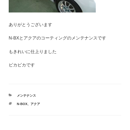
ありがとうございます
N-BXとアクアのコーティングのメンテナンスです
もきれいに仕上りました
ピカピカです
カ
メンテナンス
テ
タ
N-BOX
、
アクア
ゴ
グ
リ
ー