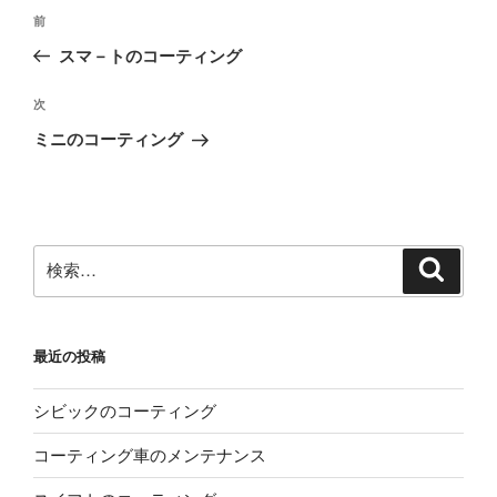
投
前
前
稿
の
スマ－トのコーティング
ナ
投
ビ
稿
次
次
ゲ
の
ミニのコーティング
投
ー
稿
シ
ョ
ン
検
検
索
索:
最近の投稿
シビックのコーティング
コーティング車のメンテナンス