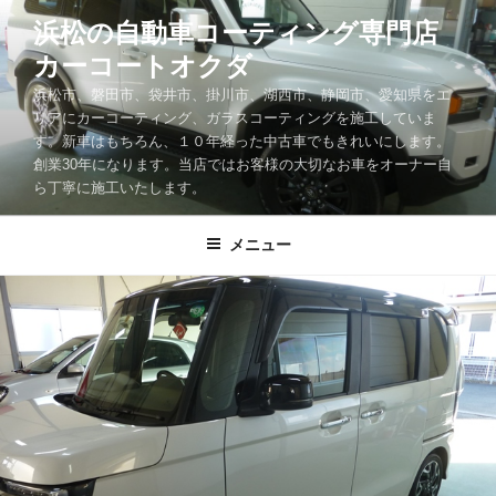
コ
浜松の自動車コーティング専門店
ン
カーコートオクダ
テ
ン
浜松市、磐田市、袋井市、掛川市、湖西市、静岡市、愛知県をエ
ツ
リアにカーコーティング、ガラスコーティングを施工していま
す。新車はもちろん、１０年経った中古車でもきれいにします。
へ
創業30年になります。当店ではお客様の大切なお車をオーナー自
ス
ら丁寧に施工いたします。
キ
ッ
メニュー
プ