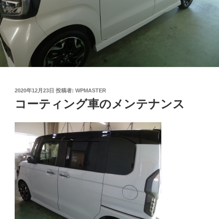
投
2020年12月23日
投稿者:
WPMASTER
稿
コーティング車のメンテナンス
日: