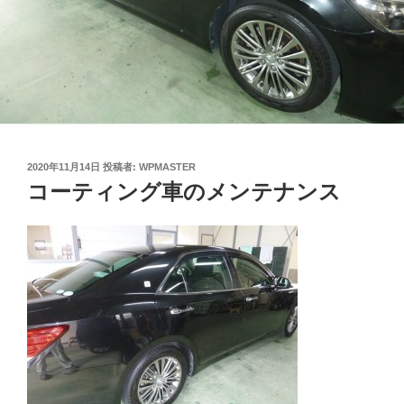
投
2020年11月14日
投稿者:
WPMASTER
稿
コーティング車のメンテナンス
日: