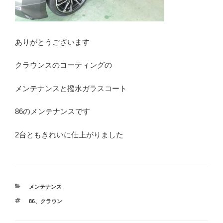
ありがとうございます
クラウンスのコーティングの
メンテナンスと撥水ガラスコート
86のメンテナンスです
2台ともきれいに仕上がりました
カ
メンテナンス
テ
タ
86
、
クラウン
ゴ
グ
リ
ー