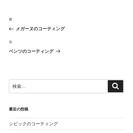
投
前
前
稿
の
メガーヌのコーティング
ナ
投
ビ
稿
次
次
ゲ
の
ベンツのコーティング
投
ー
稿
シ
ョ
ン
検
検
索
索:
最近の投稿
シビックのコーティング