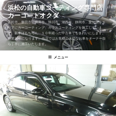
コ
浜松の自動車コーティング専門店
ン
カーコートオクダ
テ
ン
浜松市、磐田市、袋井市、掛川市、湖西市、静岡市、愛知県をエ
ツ
リアにカーコーティング、ガラスコーティングを施工していま
す。新車はもちろん、１０年経った中古車でもきれいにします。
へ
創業30年になります。当店ではお客様の大切なお車をオーナー自
ス
ら丁寧に施工いたします。
キ
ッ
メニュー
プ