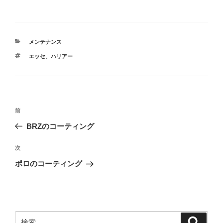
カ
メンテナンス
テ
タ
エッセ
、
ハリアー
ゴ
グ
リ
ー
投
前
前
稿
の
BRZのコーティング
ナ
投
ビ
稿
次
次
ゲ
の
ポロのコーティング
投
ー
稿
シ
ョ
ン
検
検