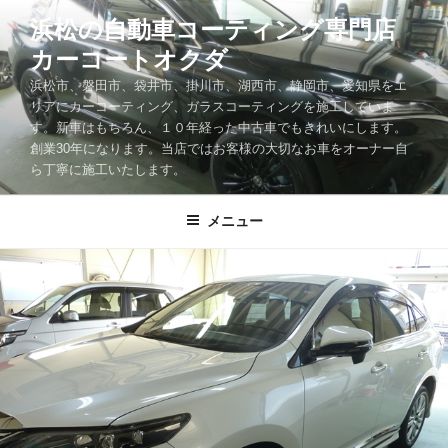
コ
浜松の自動車コーティング専門店
ン
カーコートオクダ
テ
ン
浜松市、磐田市、袋井市、掛川市、湖西市、静岡市、愛知県をエ
ツ
リアにカーコーティング、ガラスコーティングを施工していま
す。新車はもちろん、１０年経った中古車でもきれいにします。
へ
創業30年になります。当店ではお客様の大切なお車をオーナー自
ス
ら丁寧に施工いたします。
キ
ッ
メニュー
プ