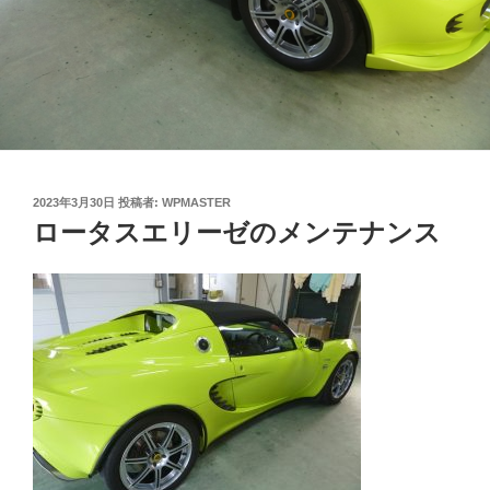
投
2023年3月30日
投稿者:
WPMASTER
稿
ロータスエリーゼのメンテナンス
日: