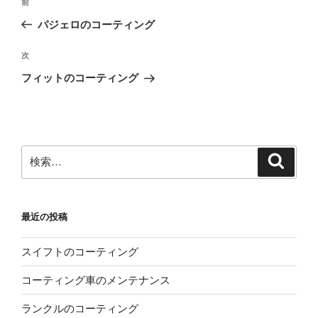
前
前
稿
の
パジェロのコーティング
ナ
投
ビ
稿
次
次
ゲ
の
フィットのコーティング
投
ー
稿
シ
ョ
ン
検
検
索
索:
最近の投稿
スイフトのコーティング
コーティング車のメンテナンス
ランクルのコーティング