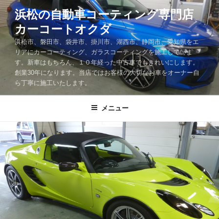
コ
浜松の自動車コーティング専門店
ン
カーコートオクダ
テ
ン
浜松市、磐田市、袋井市、掛川市、湖西市、静岡市、愛知県をエ
ツ
リアにカーコーティング、ガラスコーティングを施工していま
す。新車はもちろん、１０年経った中古車でもきれいにします。
へ
創業30年になります。当店ではお客様の大切なお車をオーナー自
ス
ら丁寧に施工いたします。
キ
ッ
メニュー
プ