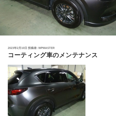
投
2023年2月10日
投稿者:
WPMASTER
稿
コーティング車のメンテナンス
日: