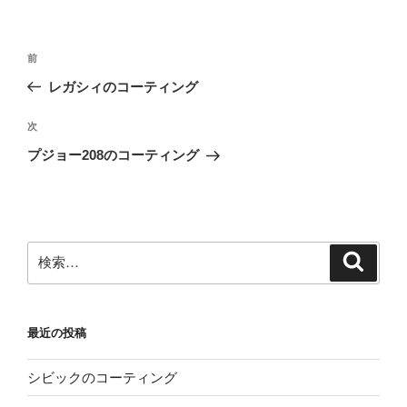
投
前
前
稿
の
レガシィのコーティング
ナ
投
ビ
稿
次
次
ゲ
の
プジョー208のコーティング
投
ー
稿
シ
ョ
ン
検
検
索
索:
最近の投稿
シビックのコーティング