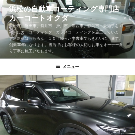
コ
浜松の自動車コーティング専門店
ン
カーコートオクダ
テ
ン
浜松市、磐田市、袋井市、掛川市、湖西市、静岡市、愛知県をエ
ツ
リアにカーコーティング、ガラスコーティングを施工していま
す。新車はもちろん、１０年経った中古車でもきれいにします。
へ
創業30年になります。当店ではお客様の大切なお車をオーナー自
ス
ら丁寧に施工いたします。
キ
ッ
メニュー
プ