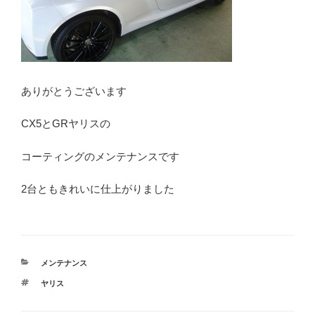
ありがとうございます
CX5とGRヤリスの
コーティングのメンテナンスです
2台ともきれいに仕上がりました
カ
メンテナンス
テ
タ
ヤリス
ゴ
グ
リ
ー