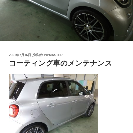
投
2021年7月16日
投稿者:
WPMASTER
稿
コーティング車のメンテナンス
日: