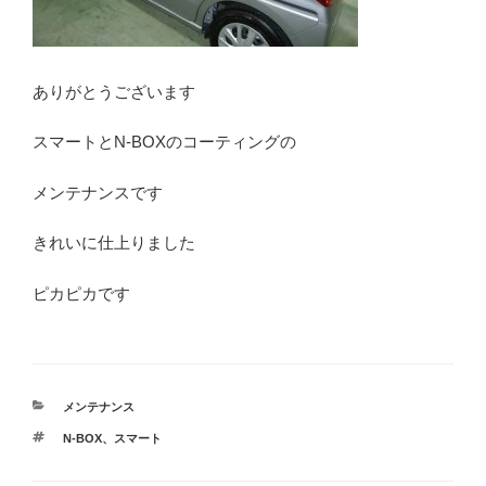
ありがとうございます
スマートとN-BOXのコーティングの
メンテナンスです
きれいに仕上りました
ピカピカです
カ
メンテナンス
テ
タ
N-BOX
、
スマート
ゴ
グ
リ
ー