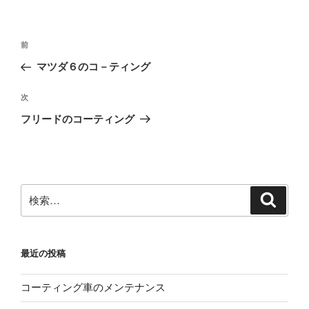
投
前
前
稿
の
マツダ６のコ－ティング
ナ
投
ビ
稿
次
次
ゲ
の
フリードのコーティング
投
ー
稿
シ
ョ
ン
検
検
索
索:
最近の投稿
コーティング車のメンテナンス