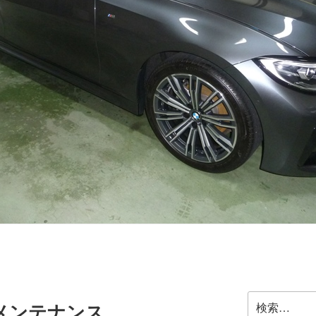
検
メンテナンス
索: