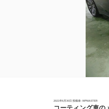
投
2021年6月30日
投稿者:
WPMASTER
稿
コーティング車の
日: