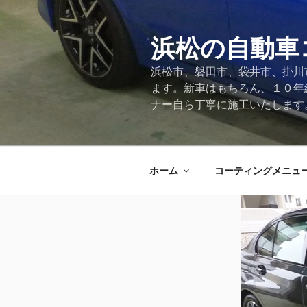
コ
ン
テ
浜松の自動車
ン
浜松市、磐田市、袋井市、掛川
ツ
ます。新車はもちろん、１０年
へ
ナー自ら丁寧に施工いたします
ス
キ
ッ
プ
ホーム
コーティングメニュ