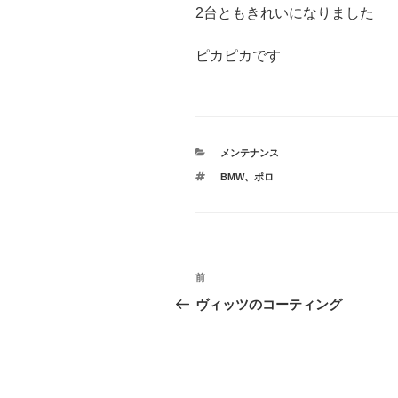
2台ともきれいになりました
ピカピカです
カ
メンテナンス
テ
タ
BMW
、
ポロ
ゴ
グ
リ
ー
投
前
前
稿
の
ヴィッツのコーティング
投
ナ
稿
ビ