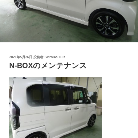
投
2021年5月26日
投稿者:
WPMASTER
稿
N-BOXのメンテナンス
日: