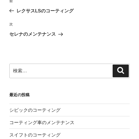
前
前
稿
の
レクサスLSのコーティング
ナ
投
ビ
稿
次
次
ゲ
の
セレナのメンテナンス
投
ー
稿
シ
ョ
ン
検
検
索
索:
最近の投稿
シビックのコーティング
コーティング車のメンテナンス
スイフトのコーティング