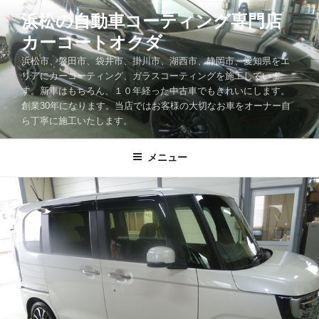
コ
浜松の自動車コーティング専門店
ン
カーコートオクダ
テ
ン
浜松市、磐田市、袋井市、掛川市、湖西市、静岡市、愛知県をエ
ツ
リアにカーコーティング、ガラスコーティングを施工していま
す。新車はもちろん、１０年経った中古車でもきれいにします。
へ
創業30年になります。当店ではお客様の大切なお車をオーナー自
ス
ら丁寧に施工いたします。
キ
ッ
メニュー
プ