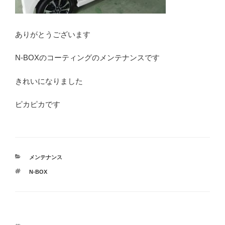
ありがとうございます
N-BOXのコーティングのメンテナンスです
きれいになりました
ピカピカです
カ
メンテナンス
テ
タ
N-BOX
ゴ
グ
リ
ー
投