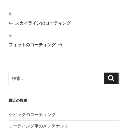
投
前
前
稿
の
スカイラインのコーティング
ナ
投
ビ
稿
次
次
ゲ
の
フィットのコーティング
投
ー
稿
シ
ョ
ン
検
検
索
索:
最近の投稿
シビックのコーティング
コーティング車のメンテナンス