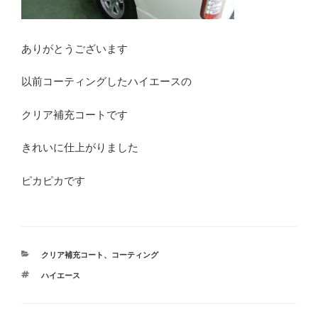
ありがとうございます
以前コーティングしたハイエースの
クリア補充コートです
きれいに仕上がりました
ピカピカです
カ
クリア補充コート
、
コーティング
テ
タ
ハイエース
ゴ
グ
リ
ー