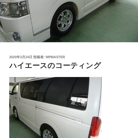
投
2020年3月24日
投稿者:
WPMASTER
稿
ハイエースのコーティング
日: