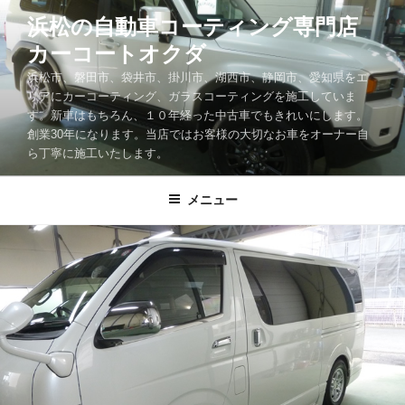
コ
浜松の自動車コーティング専門店
ン
カーコートオクダ
テ
ン
浜松市、磐田市、袋井市、掛川市、湖西市、静岡市、愛知県をエ
ツ
リアにカーコーティング、ガラスコーティングを施工していま
す。新車はもちろん、１０年経った中古車でもきれいにします。
へ
創業30年になります。当店ではお客様の大切なお車をオーナー自
ス
ら丁寧に施工いたします。
キ
ッ
メニュー
プ