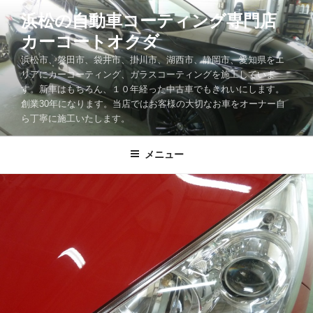
コ
浜松の自動車コーティング専門店
ン
カーコートオクダ
テ
ン
浜松市、磐田市、袋井市、掛川市、湖西市、静岡市、愛知県をエ
ツ
リアにカーコーティング、ガラスコーティングを施工していま
す。新車はもちろん、１０年経った中古車でもきれいにします。
へ
創業30年になります。当店ではお客様の大切なお車をオーナー自
ス
ら丁寧に施工いたします。
キ
ッ
メニュー
プ