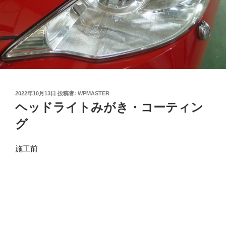
投
2022年10月13日
投稿者:
WPMASTER
稿
ヘッドライトみがき・コーティン
日:
グ
施工前