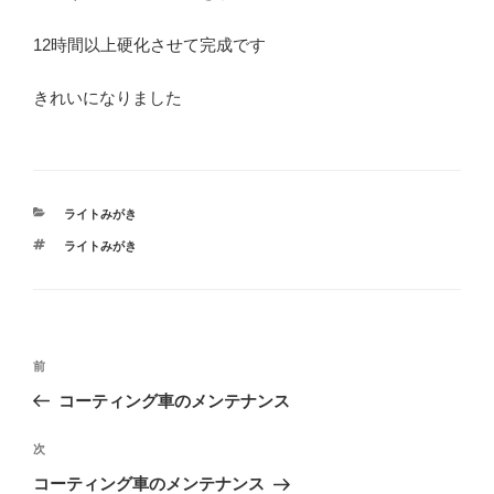
12時間以上硬化させて完成です
きれいになりました
カ
ライトみがき
テ
タ
ライトみがき
ゴ
グ
リ
ー
投
前
前
稿
の
コーティング車のメンテナンス
ナ
投
ビ
稿
次
次
ゲ
の
コーティング車のメンテナンス