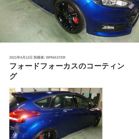
投
2021年4月12日
投稿者:
WPMASTER
稿
フォードフォーカスのコーティン
日:
グ