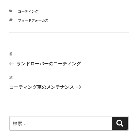
カ
コーティング
テ
タ
フォードフォーカス
ゴ
グ
リ
ー
投
前
前
稿
の
ランドローバーのコーティング
ナ
投
ビ
稿
次
次
ゲ
の
コーティング車のメンテナンス
投
ー
稿
シ
ョ
ン
検
検
索
索: