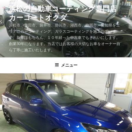
コ
浜松の自動車コーティング専門店
ン
カーコートオクダ
テ
ン
浜松市、磐田市、袋井市、掛川市、湖西市、静岡市、愛知県をエ
ツ
リアにカーコーティング、ガラスコーティングを施工していま
す。新車はもちろん、１０年経った中古車でもきれいにします。
へ
創業30年になります。当店ではお客様の大切なお車をオーナー自
ス
ら丁寧に施工いたします。
キ
ッ
メニュー
プ