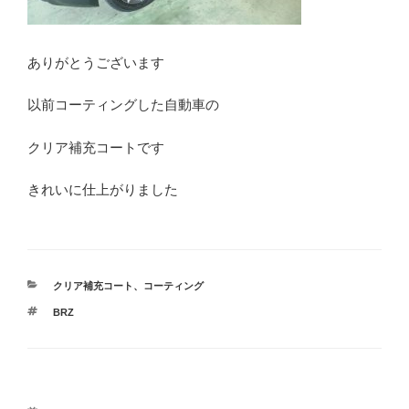
ありがとうございます
以前コーティングした自動車の
クリア補充コートです
きれいに仕上がりました
カ
クリア補充コート
、
コーティング
テ
タ
BRZ
ゴ
グ
リ
ー
投