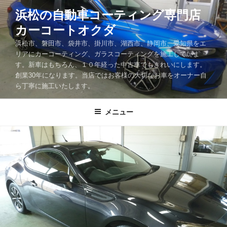
コ
浜松の自動車コーティング専門店
ン
カーコートオクダ
テ
ン
浜松市、磐田市、袋井市、掛川市、湖西市、静岡市、愛知県をエ
ツ
リアにカーコーティング、ガラスコーティングを施工していま
す。新車はもちろん、１０年経った中古車でもきれいにします。
へ
創業30年になります。当店ではお客様の大切なお車をオーナー自
ス
ら丁寧に施工いたします。
キ
ッ
メニュー
プ