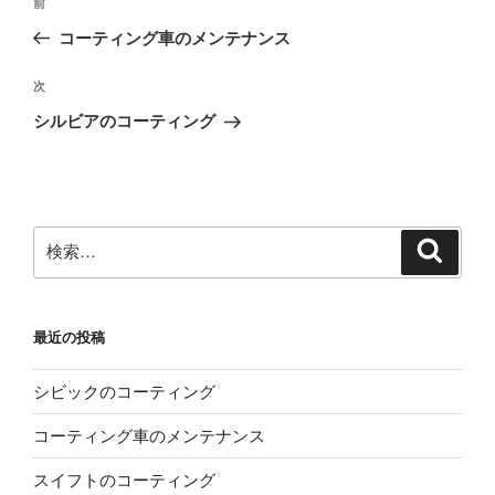
前
前
稿
の
コーティング車のメンテナンス
ナ
投
ビ
稿
次
次
ゲ
の
シルビアのコーティング
投
ー
稿
シ
ョ
ン
検
検
索
索:
最近の投稿
シビックのコーティング
コーティング車のメンテナンス
スイフトのコーティング