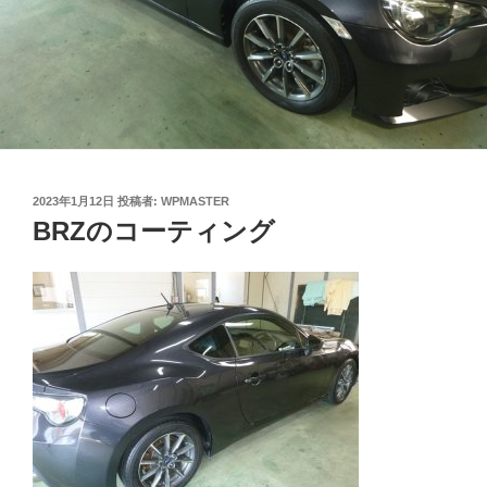
投
2023年1月12日
投稿者:
WPMASTER
稿
BRZのコーティング
日: