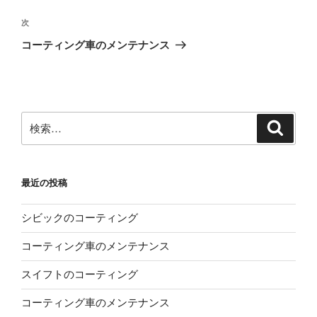
ナ
投
ビ
稿
次
次
ゲ
の
コーティング車のメンテナンス
投
ー
稿
シ
ョ
ン
検
検
索
索:
最近の投稿
シビックのコーティング
コーティング車のメンテナンス
スイフトのコーティング
コーティング車のメンテナンス