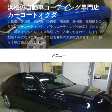
コ
浜松の自動車コーティング専門店
ン
カーコートオクダ
テ
ン
浜松市、磐田市、袋井市、掛川市、湖西市、静岡市、愛知県をエ
ツ
リアにカーコーティング、ガラスコーティングを施工していま
す。新車はもちろん、１０年経った中古車でもきれいにします。
へ
創業30年になります。当店ではお客様の大切なお車をオーナー自
ス
ら丁寧に施工いたします。
キ
ッ
メニュー
プ