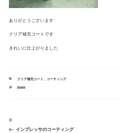
ありがとうございます
クリア補充コートです
きれいに仕上がりました
カ
クリア補充コート
、
コーティング
テ
タ
BMW
ゴ
グ
リ
ー
投
前
前
稿
の
インプレッサのコーティング