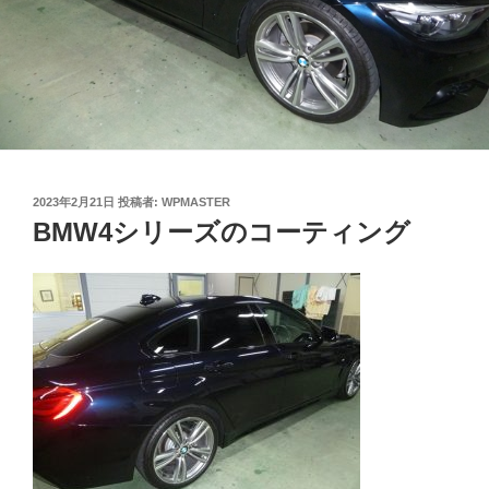
投
2023年2月21日
投稿者:
WPMASTER
稿
BMW4シリーズのコーティング
日: