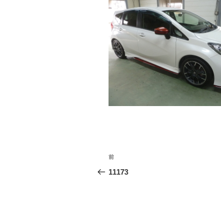
投
前
前
稿
の
11173
投
ナ
稿
ビ