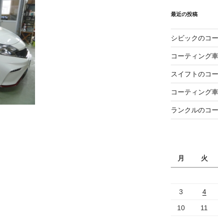
最近の投稿
シビックのコ
コーティング
スイフトのコ
コーティング
ランクルのコ
月
火
3
4
10
11