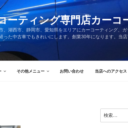
コーティング専門店カーコ
市、湖西市、静岡市、愛知県をエリアにカーコーティング、ガ
経った中古車でもきれいにします。創業30年になります。当
。
ー
その他メニュー
お問い合わせ
当店へのアクセス
検
索: