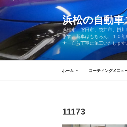
コ
ン
テ
浜松の自動車
ン
浜松市、磐田市、袋井市、掛川
ツ
ます。新車はもちろん、１０年
へ
ナー自ら丁寧に施工いたします
ス
キ
ッ
プ
ホーム
コーティングメニュ
11173