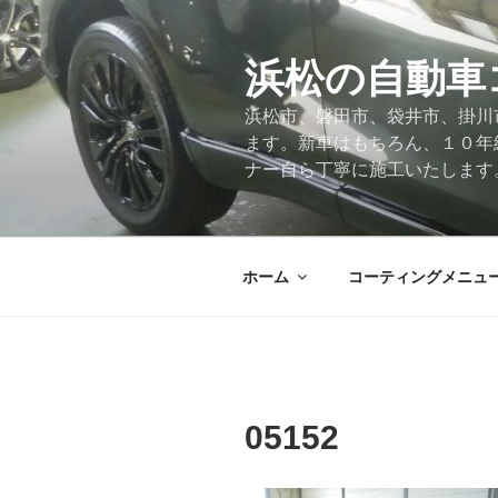
コ
ン
テ
浜松の自動車
ン
浜松市、磐田市、袋井市、掛川
ツ
ます。新車はもちろん、１０年
へ
ナー自ら丁寧に施工いたします
ス
キ
ッ
プ
ホーム
コーティングメニュ
05152