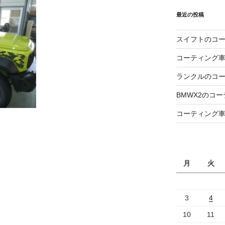
最近の投稿
スイフトのコ
コーティング
ランクルのコ
BMWX2のコ
コーティング
月
火
3
4
10
11