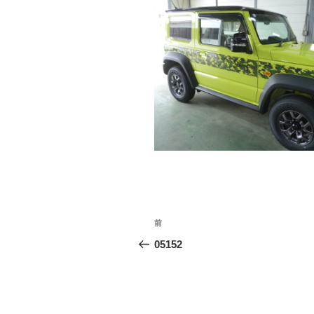
投
前
前
稿
の
05152
投
ナ
稿
ビ