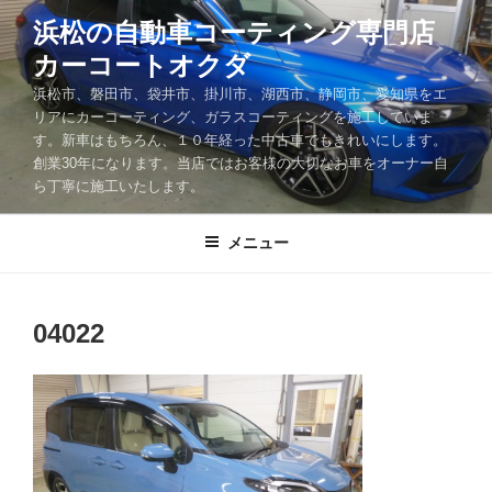
コ
浜松の自動車コーティング専門店
ン
カーコートオクダ
テ
ン
浜松市、磐田市、袋井市、掛川市、湖西市、静岡市、愛知県をエ
ツ
リアにカーコーティング、ガラスコーティングを施工していま
す。新車はもちろん、１０年経った中古車でもきれいにします。
へ
創業30年になります。当店ではお客様の大切なお車をオーナー自
ス
ら丁寧に施工いたします。
キ
ッ
メニュー
プ
04022