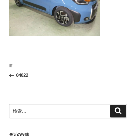
投
前
前
稿
の
04022
ナ
投
ビ
稿
ゲ
ー
検
検
シ
索
索:
ョ
ン
最近の投稿