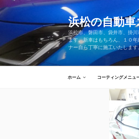
コ
ン
テ
浜松の自動車
ン
浜松市、磐田市、袋井市、掛川
ツ
ます。新車はもちろん、１０年
へ
ナー自ら丁寧に施工いたします
ス
キ
ッ
プ
ホーム
コーティングメニュ