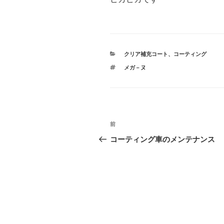
カ
クリア補充コート
、
コーティング
テ
タ
メガ－ヌ
ゴ
グ
リ
ー
投
前
前
稿
の
コーティング車のメンテナンス
投
ナ
稿
ビ
ゲ
ー