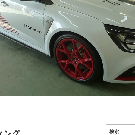
検
ィング
索: