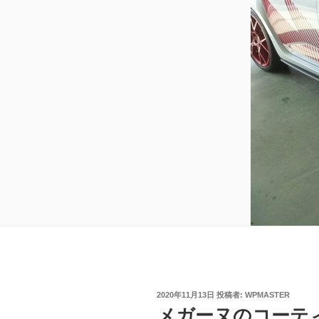
投
2020年11月13日
投稿者:
WPMASTER
稿
メガーヌのコーテ
日: