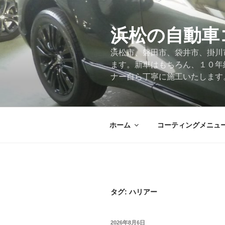
コ
ン
テ
浜松の自動車
ン
浜松市、磐田市、袋井市、掛川
ツ
ます。新車はもちろん、１０年
へ
ナー自ら丁寧に施工いたします
ス
キ
ッ
プ
ホーム
コーティングメニュ
タグ:
ハリアー
投
2026年8月6日