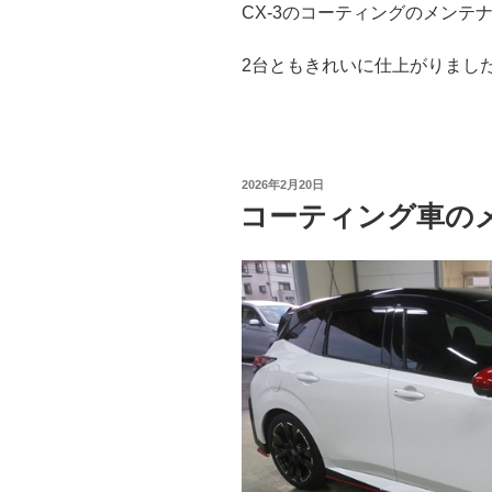
CX-3のコーティングのメンテ
2台ともきれいに仕上がりまし
投
2026年2月20日
稿
コーティング車の
日: