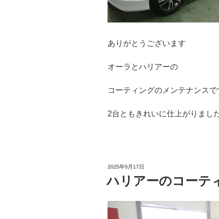
ありがとうございます
オーラとハリアーの
コーティングのメンテナンスで
2台ともきれいに仕上がりまし
投
2025年9月17日
稿
ハリアーのコーテ
日: