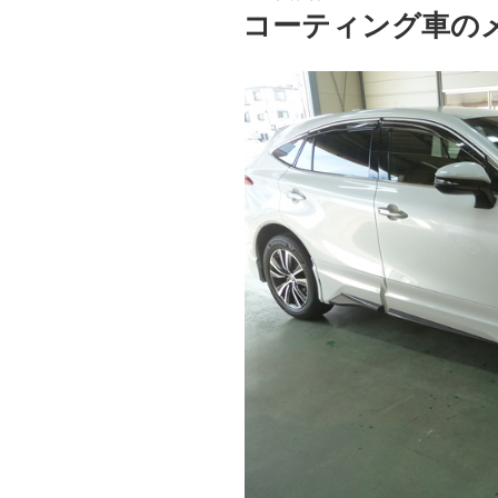
稿
コーティング車の
日: