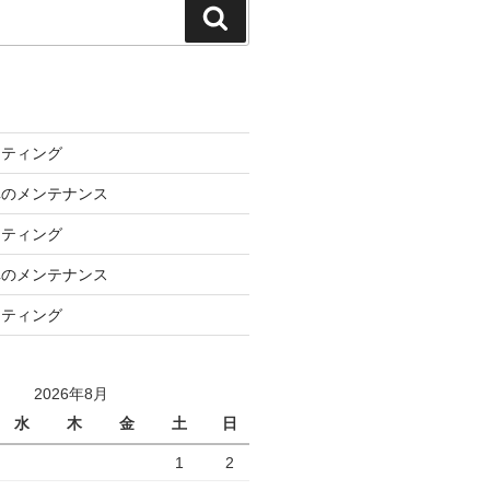
検
索
ーティング
車のメンテナンス
ーティング
車のメンテナンス
ーティング
2026年8月
水
木
金
土
日
1
2