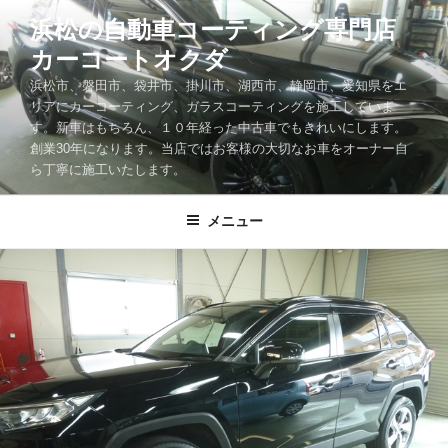
コ
浜松の自動車コーティング専門店
ン
カーコートオクダ
テ
ン
浜松市、磐田市、袋井市、掛川市、湖西市、静岡市、愛知県をエ
ツ
リアにカーコーティング、ガラスコーティングを施工していま
す。新車はもちろん、１０年経った中古車でもきれいにします。
へ
創業30年になります。当店ではお客様の大切なお車をオーナー自
ス
ら丁寧に施工いたします。
キ
ッ
メニュー
プ