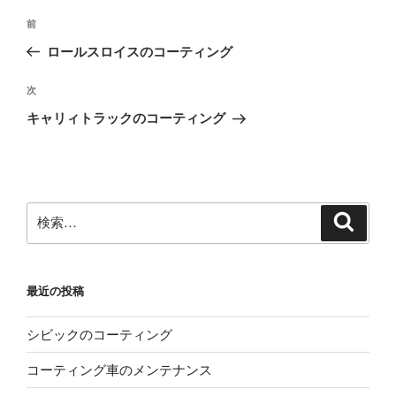
投
前
前
稿
の
ロールスロイスのコーティング
ナ
投
ビ
稿
次
次
ゲ
の
キャリィトラックのコーティング
投
ー
稿
シ
ョ
ン
検
検
索
索:
最近の投稿
シビックのコーティング
コーティング車のメンテナンス