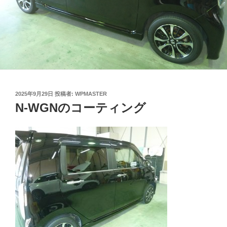
投
2025年9月29日
投稿者:
WPMASTER
稿
N-WGNのコーティング
日: