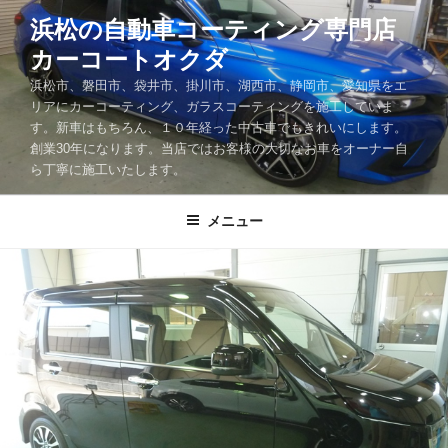
コ
浜松の自動車コーティング専門店
ン
カーコートオクダ
テ
ン
浜松市、磐田市、袋井市、掛川市、湖西市、静岡市、愛知県をエ
ツ
リアにカーコーティング、ガラスコーティングを施工していま
す。新車はもちろん、１０年経った中古車でもきれいにします。
へ
創業30年になります。当店ではお客様の大切なお車をオーナー自
ス
ら丁寧に施工いたします。
キ
ッ
メニュー
プ