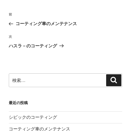
投
前
前
稿
の
コーティング車のメンテナンス
ナ
投
ビ
稿
次
次
ゲ
の
ハスラ－のコーティング
投
ー
稿
シ
ョ
ン
検
検
索
索:
最近の投稿
シビックのコーティング
コーティング車のメンテナンス