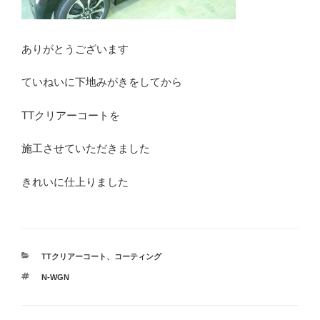
ありがとうございます
ていねいに下地みがきをしてから
TTクリアーコートを
施工させていただきました
きれいに仕上りました
カ
TTクリアーコート
、
コーティング
テ
タ
N-WGN
ゴ
グ
リ
ー