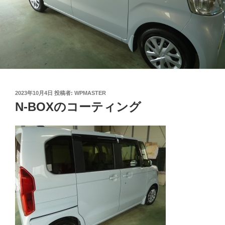
投
2023年10月4日
投稿者:
WPMASTER
稿
N-BOXのコーティング
日: