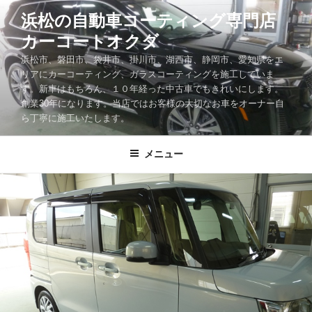
コ
浜松の自動車コーティング専門店
ン
カーコートオクダ
テ
ン
浜松市、磐田市、袋井市、掛川市、湖西市、静岡市、愛知県をエ
ツ
リアにカーコーティング、ガラスコーティングを施工していま
す。新車はもちろん、１０年経った中古車でもきれいにします。
へ
創業30年になります。当店ではお客様の大切なお車をオーナー自
ス
ら丁寧に施工いたします。
キ
ッ
メニュー
プ