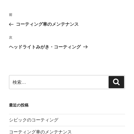
投
前
前
稿
の
コーティング車のメンテナンス
ナ
投
ビ
稿
次
次
ゲ
の
ヘッドライトみがき・コーティング
投
ー
稿
シ
ョ
ン
検
検
索
索:
最近の投稿
シビックのコーティング
コーティング車のメンテナンス