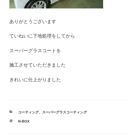
ありがとうございます
ていねいに下地処理をしてから
スーパーグラスコートを
施工させていただきました
きれいに仕上がりました
カ
コーティング
、
スーパーグラスコーティング
テ
タ
N-BOX
ゴ
グ
リ
ー