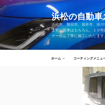
コ
ン
テ
浜松の自動車
ン
浜松市、磐田市、袋井市、掛川
ツ
ます。新車はもちろん、１０年
へ
ナー自ら丁寧に施工いたします
ス
キ
ッ
プ
ホーム
コーティングメニュ