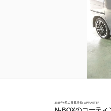
投
2025年6月10日
投稿者:
WPMASTER
稿
N-BOXのコーティ
日: