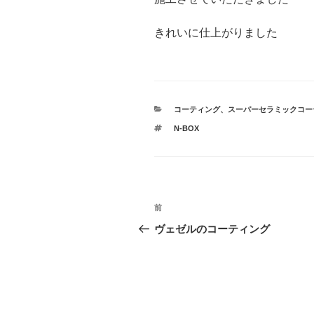
きれいに仕上がりました
カ
コーティング
、
スーパーセラミックコー
テ
タ
N-BOX
ゴ
グ
リ
ー
投
前
前
稿
の
ヴェゼルのコーティング
投
ナ
稿
ビ
ゲ