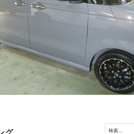
検
ング
索: