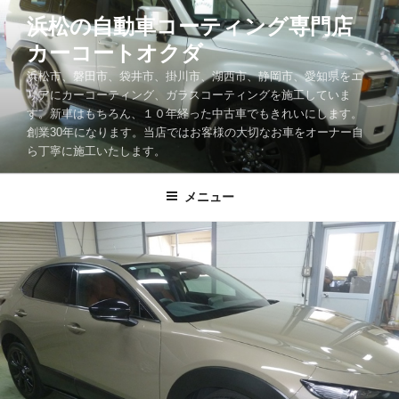
コ
浜松の自動車コーティング専門店
ン
カーコートオクダ
テ
ン
浜松市、磐田市、袋井市、掛川市、湖西市、静岡市、愛知県をエ
ツ
リアにカーコーティング、ガラスコーティングを施工していま
す。新車はもちろん、１０年経った中古車でもきれいにします。
へ
創業30年になります。当店ではお客様の大切なお車をオーナー自
ス
ら丁寧に施工いたします。
キ
ッ
メニュー
プ