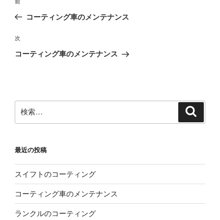
前
前
稿
の
コーティング車のメンテナンス
ナ
投
ビ
稿
次
次
ゲ
の
コーティング車のメンテナンス
投
ー
稿
シ
ョ
ン
検
検
索
索:
最近の投稿
スイフトのコーティング
コーティング車のメンテナンス
ランクルのコーティング