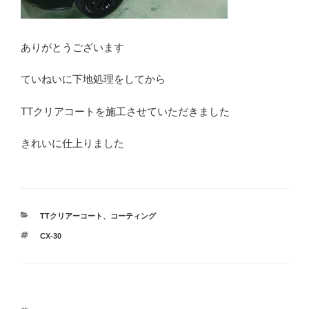
ありがとうございます
ていねいに下地処理をしてから
TTクリアコートを施工させていただきました
きれいに仕上りました
カ
TTクリアーコート
、
コーティング
テ
タ
CX-30
ゴ
グ
リ
ー
投