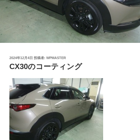
投
2024年12月4日
投稿者:
WPMASTER
稿
CX30のコーティング
日: