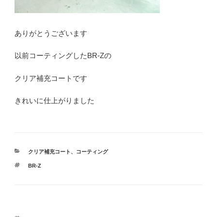
ありがとうございます
以前コーティングしたBR-Zの
クリア補充コートです
きれいに仕上がりました
カ
クリア補充コート
、
コーティング
テ
タ
BR-Z
ゴ
グ
リ
ー
投