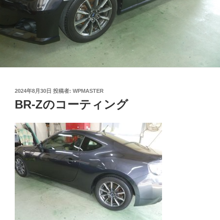
投
2024年8月30日
投稿者:
WPMASTER
稿
BR-Zのコーティング
日: