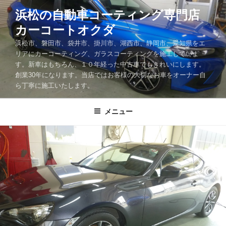
コ
浜松の自動車コーティング専門店
ン
カーコートオクダ
テ
ン
浜松市、磐田市、袋井市、掛川市、湖西市、静岡市、愛知県をエ
ツ
リアにカーコーティング、ガラスコーティングを施工していま
す。新車はもちろん、１０年経った中古車でもきれいにします。
へ
創業30年になります。当店ではお客様の大切なお車をオーナー自
ス
ら丁寧に施工いたします。
キ
ッ
メニュー
プ