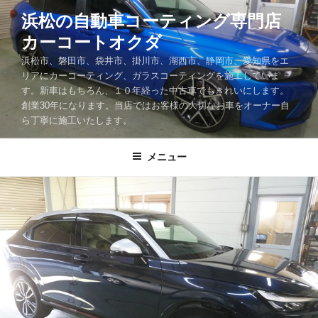
コ
浜松の自動車コーティング専門店
ン
カーコートオクダ
テ
ン
浜松市、磐田市、袋井市、掛川市、湖西市、静岡市、愛知県をエ
ツ
リアにカーコーティング、ガラスコーティングを施工していま
す。新車はもちろん、１０年経った中古車でもきれいにします。
へ
創業30年になります。当店ではお客様の大切なお車をオーナー自
ス
ら丁寧に施工いたします。
キ
ッ
メニュー
プ