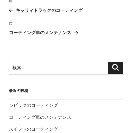
前
前
稿
の
キャリィトラックのコーティング
ナ
投
ビ
稿
次
次
ゲ
の
コーティング車のメンテナンス
投
ー
稿
シ
ョ
ン
検
検
索
索:
最近の投稿
シビックのコーティング
コーティング車のメンテナンス
スイフトのコーティング