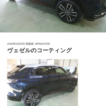
投
2026年5月20日
投稿者:
WPMASTER
稿
ヴェゼルのコーティング
日: