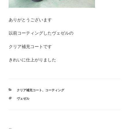
ありがとうございます
以前コーティングしたヴェゼルの
クリア補充コートです
きれいに仕上がりました
カ
クリア補充コート
、
コーティング
テ
タ
ヴェゼル
ゴ
グ
リ
ー
投