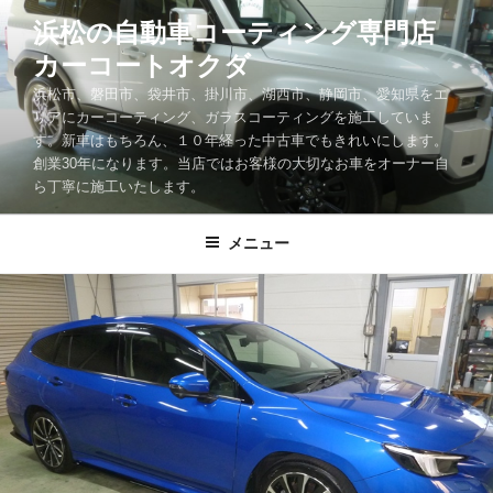
コ
浜松の自動車コーティング専門店
ン
カーコートオクダ
テ
ン
浜松市、磐田市、袋井市、掛川市、湖西市、静岡市、愛知県をエ
ツ
リアにカーコーティング、ガラスコーティングを施工していま
す。新車はもちろん、１０年経った中古車でもきれいにします。
へ
創業30年になります。当店ではお客様の大切なお車をオーナー自
ス
ら丁寧に施工いたします。
キ
ッ
メニュー
プ