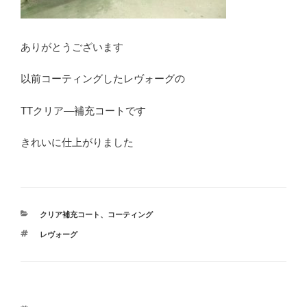
ありがとうございます
以前コーティングしたレヴォーグの
TTクリア―補充コートです
きれいに仕上がりました
カ
クリア補充コート
、
コーティング
テ
タ
レヴォーグ
ゴ
グ
リ
ー
投