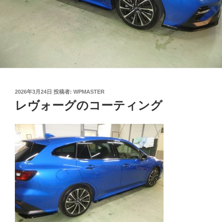
投
2026年3月24日
投稿者:
WPMASTER
稿
レヴォーグのコーティング
日: