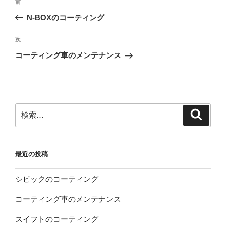
前
前
稿
の
N-BOXのコーティング
ナ
投
ビ
稿
次
次
ゲ
の
コーティング車のメンテナンス
投
ー
稿
シ
ョ
ン
検
検
索
索:
最近の投稿
シビックのコーティング
コーティング車のメンテナンス
スイフトのコーティング