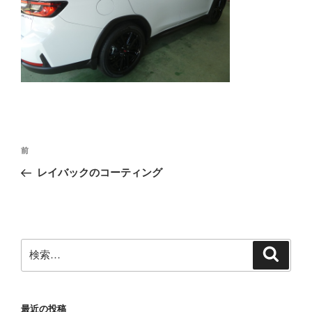
投
前
前
稿
の
レイバックのコーティング
ナ
投
ビ
稿
ゲ
ー
検
検
シ
索
索:
ョ
ン
最近の投稿