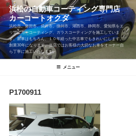
コ
浜松の自動車コーティング専門店
ン
カーコートオクダ
テ
ン
浜松市、磐田市、袋井市、掛川市、湖西市、静岡市、愛知県をエ
ツ
リアにカーコーティング、ガラスコーティングを施工していま
す。新車はもちろん、１０年経った中古車でもきれいにします。
へ
創業30年になります。当店ではお客様の大切なお車をオーナー自
ス
ら丁寧に施工いたします。
キ
ッ
メニュー
プ
P1700911